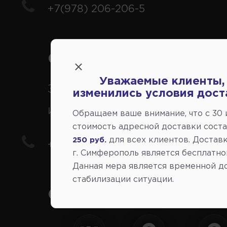
+7(978) 206-206-5
Справочный центр:
Уважаемые клиенты,
Заказ шин, дисков, запчасте
изменились условия дост
иномарки
Обращаем ваше внимание, что c 30
стоимость адресной доставки сост
для всех клиентов. Доставк
250 руб.
+7(978) 206-206-8
г. Симферополь является бесплатно
Данная мера является временной д
стабилизации ситуации.
Социальные сети: