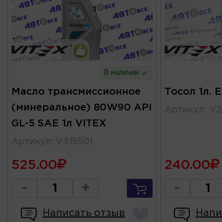
В наличии
Масло трансмиссионное
Тосол 1л. 
(минеральное) 80W90 API
Артикул
:
V2
GL-5 SAE 1л VITEX
Артикул
:
V315501
525.00
240.00
-
+
-
Написать отзыв
Напи