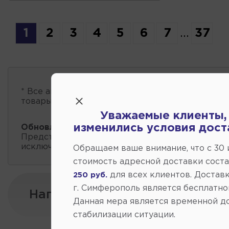
1
2
3
4
5
6
7
...
37
* Все автозапчасти
есть в наличии
, обновление 
товары проходит несколько раз в сутки.
Уважаемые клиенты,
изменились условия дост
Обновление остатков и цен:
13:39 2026-08-07
Представленные данные о запчастях на этой ст
исключительно информационный характер.
Обращаем ваше внимание, что c 30
стоимость адресной доставки сост
для всех клиентов. Доставк
250 руб.
г. Симферополь является бесплатно
Напишите нам:
Данная мера является временной д
стабилизации ситуации.