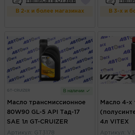
Написать отзыв
Напи
В 2-х и более магазинах
В 3-х и 
GT-CRUIZER
В наличии
Масло трансмиссионное
Масло 4-х
80W90 GL-5 API Тад-17
(полусинте
SAE 1л GT-CRUIZER
4л VITEX
Артикул
:
GT3178
Артикул
:
V3