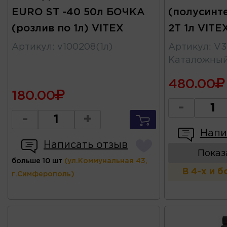
EURO ST -40 50л БОЧКА
(полусинте
(розлив по 1л) VITEX
2T 1л VITE
Артикул
:
v100208(1л)
Артикул
:
V3
Каталожны
480.00
180.00
-
-
+
Напи
Написать отзыв
Показ
больше 10 шт
(ул.Коммунальная 43,
В 4-х и 
г.Симферополь)