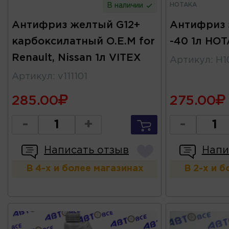
HOTAKA
В наличии
Антифриз желтый G12+
Антифриз 
карбоксилатный O.E.M for
-40 1л HO
Renault, Nissan 1л VITEX
Артикул
:
H1
Артикул
:
v111101
285.00
275.00
-
+
-
Написать отзыв
Напи
В 4-х и более магазинах
В 2-х и 