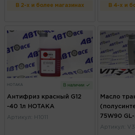
В 2-х и более магазинах
В 4-х и 
HOTAKA
В наличии
Антифриз красный G12
Масло тра
-40 1л HOTAKA
(полусинт
75W90 GL-
Артикул
:
H1011
Артикул
:
V3