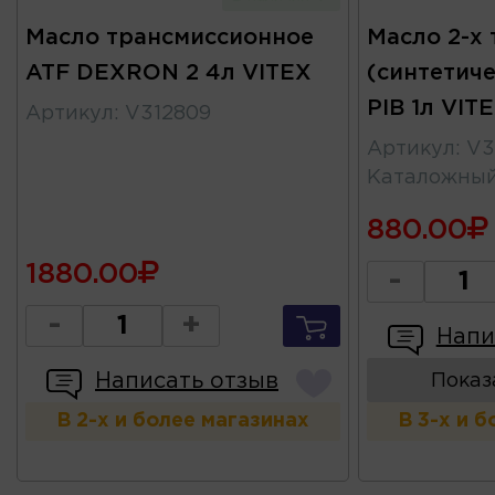
Масло трансмиссионное
Масло 2-х 
ATF DEXRON 2 4л VITEX
(синтетиче
PIB 1л VIT
Артикул
:
V312809
Артикул
:
V3
Каталожны
880.00
1880.00
-
-
+
Напи
Написать отзыв
Показ
В 2-х и более магазинах
В 3-х и 