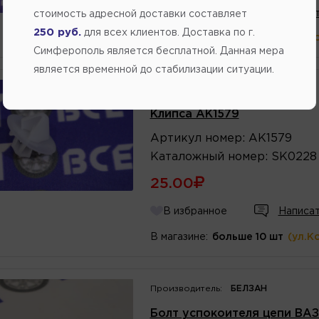
В избранное
Написат
стоимость адресной доставки составляет
250 руб.
для всех клиентов. Доставка по г.
В магазине:
больше 10 шт
(ул.К
Симферополь является бесплатной. Данная мера
является временной до стабилизации ситуации.
Производитель:
РОССИЯ
Клипса AK1579
Артикул
номер
:
AK1579
Каталожный
номер
:
SK0228
25.00
В избранное
Написат
В магазине:
больше 10 шт
(ул.К
Производитель:
БЕЛЗАН
Болт успокоителя цепи ВАЗ-