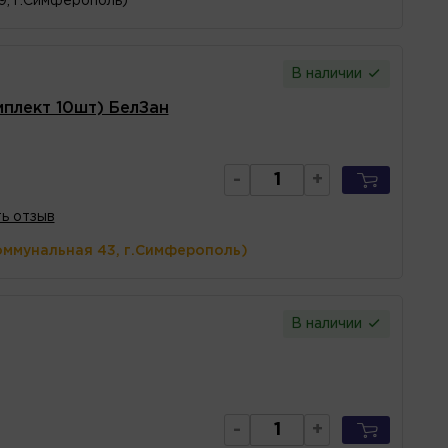
 9, г.Симферополь)
В наличии
плект 10шт) БелЗан
-
+
ь отзыв
оммунальная 43, г.Симферополь)
В наличии
-
+