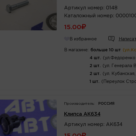
Артикул
номер
:
0148
Каталожный
номер
:
000010
15.00
В избранное
Написат
В магазине:
больше 10 шт
(ул.К
4 шт.
(ул.Федоренко 
2 шт.
(ул. Генерала 
2 шт.
(ул. Кубанская,
1 шт.
(Переулок Стро
Производитель:
РОССИЯ
Клипса AK634
Артикул
номер
:
AK634
15.00