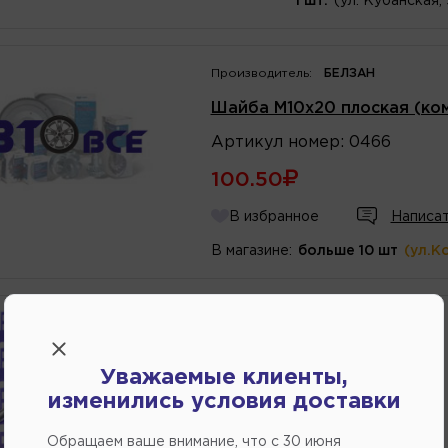
1 шт.
(ул. Кубанская,
Производитель:
БЕЛЗАН
Шайба М10х20 плоская (ком
Артикул
номер
:
0466
100.50
В избранное
Написат
В магазине:
больше 10 шт
(ул.К
Производитель:
РОССИЯ
Клипса AK2118
Уважаемые клиенты,
Артикул
номер
:
AK2118
изменились условия доставки
50.00
Обращаем ваше внимание, что c 30 июня