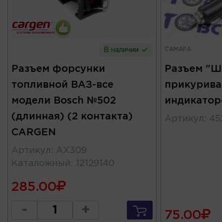
САМАРА
В наличии
Разъем форсунки
Разъем "Ш
топливной ВАЗ-все
прикуриват
модели Bosch №502
индикатор
(длинная) (2 контакта)
Артикул
:
45
CARGEN
Артикул
:
AX309
Каталожный
:
12129140
285.00
-
+
75.00