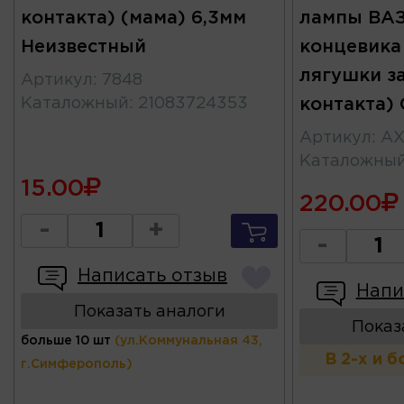
контакта) (мама) 6,3мм
лампы ВАЗ-
Неизвестный
концевика 
лягушки за
Артикул
:
7848
Каталожный
:
21083724353
контакта)
Артикул
:
AX
Каталожны
15.00
220.00
-
+
-
Написать отзыв
Напи
Показать аналоги
Показ
больше 10 шт
(ул.Коммунальная 43,
В 2-х и 
г.Симферополь)