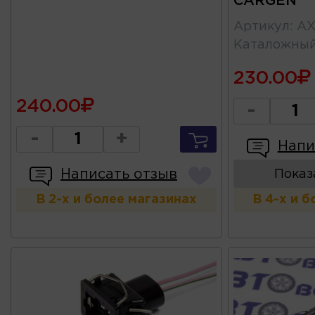
CARGEN
Артикул
:
AX
Каталожны
230.00
240.00
-
-
+
Напи
Написать отзыв
Показ
В 2-х и более магазинах
В 4-х и 