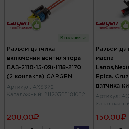
В наличии
Разъем датчика
Разъем да
включения вентилятора
масла
ВАЗ-2110-15-09i-1118-2170
Lanos,Nexia
(2 контакта) CARGEN
Epica, Cruz
датчика к
Артикул
:
AX3372
Каталожный
:
21120385101082
Артикул
:
AX
Каталожны
200.00
150.00