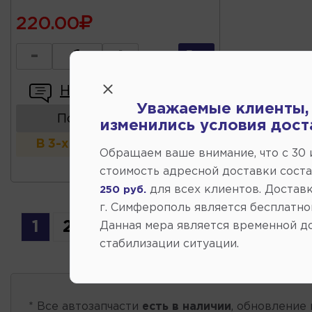
220.00
-
+
Написать отзыв
Уважаемые клиенты,
Показать аналоги
изменились условия дост
В 3-х и более магазинах
Обращаем ваше внимание, что c 30
стоимость адресной доставки сост
для всех клиентов. Доставк
250 руб.
г. Симферополь является бесплатно
1
2
3
4
5
6
7
...
19
Данная мера является временной д
стабилизации ситуации.
* Все автозапчасти
есть в наличии
, обновление 