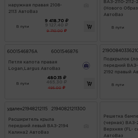
ВАЗ-2110-2112-
наружная правая 2108-
(Нового Образ
2113 АвтоВаз
АвтоВаз
9 418.70
9 127.40
В пути
В пути
9 710.00
2190084033621
6001546876А
6001546876
Подкрылок (ло
Петля капота правая
передний ВАЗ-
Logan,Largus АвтоВаз
2192 правый А
480.15
465.30
В пути
В пути
495.00
удален21948212115
21940821211300
Решетка бамп
Расширитель крыла
(черная) ВАЗ-
передний левый ВАЗ-2194
Верхняя (FL- с
Калина2 АвтоВаз
АвтоВаз