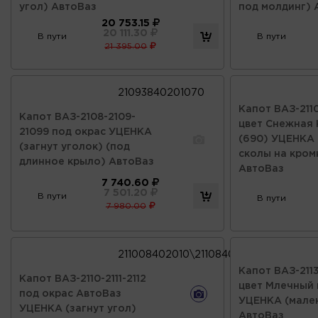
угол) АвтоВаз
под молдинг) 
20 753.15
20 111.30
В пути
В пути
21 395.00
21093840201070
Капот ВАЗ-2110-
Капот ВАЗ-2108-2109-
цвет Снежная
21099 под окрас УЦЕНКА
(690) УЦЕНКА 
(загнут уголок) (под
сколы на кром
длинное крыло) АвтоВаз
АвтоВаз
7 740.60
7 501.20
В пути
В пути
7 980.00
211008402010\21108402010
Капот ВАЗ-2113
Капот ВАЗ-2110-2111-2112
цвет Млечный 
под окрас АвтоВаз
УЦЕНКА (мален
УЦЕНКА (загнут угол)
АвтоВаз