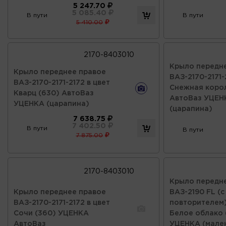
5 247.70
5 085.40
В пути
В пути
5 410.00
2170-8403010
Крыло передн
Крыло переднее правое
ВАЗ-2170-2171-
ВАЗ-2170-2171-2172 в цвет
Снежная корол
Кварц (630) АвтоВаз
АвтоВаз УЦЕН
УЦЕНКА (царапина)
(царапина)
7 638.75
7 402.50
В пути
В пути
7 875.00
2170-8403010
Крыло передн
Крыло переднее правое
ВАЗ-2190 FL (с
ВАЗ-2170-2171-2172 в цвет
повторителем)
Сочи (360) УЦЕНКА
Белое облако 
АвтоВаз
УЦЕНКА (мален