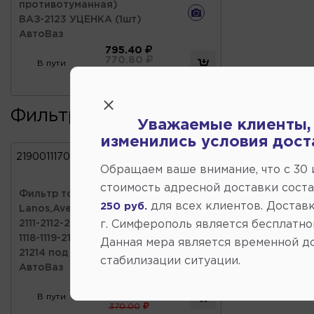
противотуманная)
ВАЗ-2123 УЦЕНКА (1шт)
АвтоВаз
795.40
770.80
В пути
820.00
Фильтра
Уважаемые клиенты,
изменились условия дост
21900111701000
96335719 /
Обращаем ваше внимание, что c 30
21230111701081
стоимость адресной доставки сост
Фильтр топлива
для всех клиентов. Доставк
250 руб.
Lanos,Aveo,Lacetti,Matiz,ВАЗ-2110-
г. Симферополь является бесплатно
2111-2112-2113-2114-2115-1117-
1118-1119-2170-2190-2123-
Данная мера является временной д
21214 под штуцера
стабилизации ситуации.
АвтоВаз
358.90
347.80
В пути
370.00