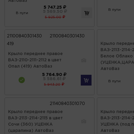
АвтоВаз
5 747.25
В пути
5 569.50
В пути
5 925.00
21100840301430
21100840301430
Крыло передн
419
ВАЗ-2113-2114-2
Крыло переднее правое
Белое Облако 
ВАЗ-2110-2111-2112 в цвет
(УЦЕНКА,ЦАР
Опал (419) АвтоВаз
АвтоВаз
5 764.90
5 586.61
В пути
5 943.20
21140840301070
Крыло переднее правое
Крыло передн
ВАЗ-2113-2114-2115 в цвет
ВАЗ-2113-2114-2
Сочи (360) УЦЕНКА
УЦЕНКА (под п
(царапина) АвтоВаз
АвтоВаз