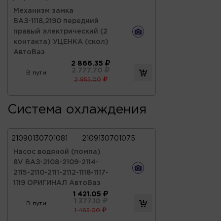
Механизм замка
ВАЗ-1118,2190 передний
правый электрический (2
контакта) УЦЕНКА (скол)
АвтоВаз
2 866.35
2 777.70
В пути
2 955.00
Система охлаждения
21090130701081
2109130701075
Насос водяной (помпа)
8V ВАЗ-2108-2109-2114-
2115-2110-2111-2112-1118-1117-
1119 ОРИГИНАЛ АвтоВаз
1 421.05
1 377.10
В пути
1 465.00