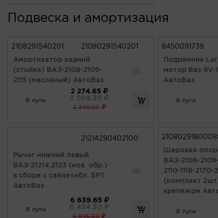
Подвеска и амортизация
2108291540201
21080291540201
8450091739
Амортизатор задний
Подрамник Lar
(стойка) ВАЗ-2108-2109-
мотор Ваз 8V-
2115 (масляный) АвтоВаз
АвтоВаз
2 274.65
2 204.30
В пути
В пути
2 345.00
2108029180008
21214290402100
Шаровая опор
Рычаг нижний левый
ВАЗ-2108-2109-
ВАЗ-21214,2123 (нов. обр.)
2110-1118-2170-2
в сборе с сайлетнбл. БРТ
(комплект 2шт
АвтоВаз
крепежом Авт
6 639.65
6 434.30
В пути
В пути
6 845.00