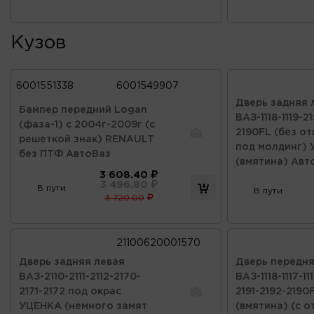
Кузов
6001551338
6001549907
Дверь задняя 
Бампер передний Logan
ВАЗ-1118-1119-2
(фаза-1) с 2004г-2009г (с
2190FL (без о
решеткой знак) RENAULT
под молдинг)
без ПТФ АвтоВаз
(вмятина) Авт
3 608.40
3 496.80
В пути
В пути
3 720.00
21100620001570
Дверь задняя левая
Дверь передня
ВАЗ-2110-2111-2112-2170-
ВАЗ-1118-1117-11
2171-2172 под окрас
2191-2192-219
УЦЕНКА (немного замят
(вмятина) (с 