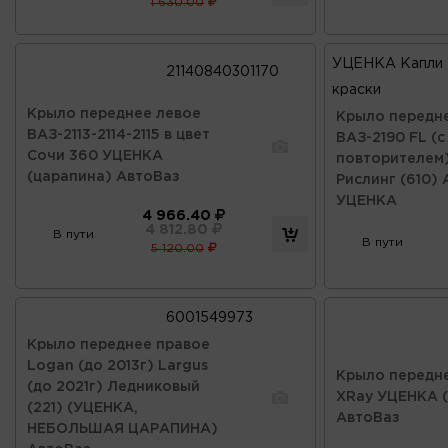
1 630.00
УЦЕНКА Капли
21140840301170
краски
Крыло переднее левое
Крыло передн
ВАЗ-2113-2114-2115 в цвет
ВАЗ-2190 FL (с
Сочи 360 УЦЕНКА
повторителем)
(царапина) АвтоВаз
Рислинг (610)
УЦЕНКА
4 966.40
4 812.80
В пути
В пути
5 120.00
6001549973
Крыло переднее правое
Logan (до 2013г) Largus
Крыло передн
(до 2021г) Ледниковый
XRay УЦЕНКА (
(221) (УЦЕНКА,
АвтоВаз
НЕБОЛЬШАЯ ЦАРАПИНА)