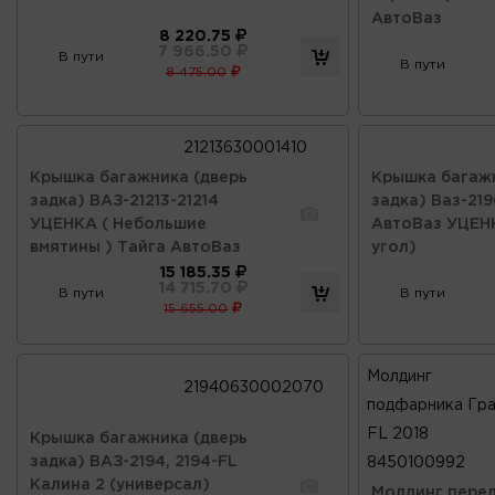
АвтоВаз
8 220.75
7 966.50
В пути
В пути
8 475.00
21213630001410
Крышка багажника (дверь
Крышка багажн
задка) ВАЗ-21213-21214
задка) Ваз-219
УЦЕНКА ( Небольшие
АвтоВаз УЦЕНК
вмятины ) Тайга АвтоВаз
угол)
15 185.35
14 715.70
В пути
В пути
15 655.00
Молдинг
21940630002070
подфарника Гра
FL 2018
Крышка багажника (дверь
задка) ВАЗ-2194, 2194-FL
8450100992
Калина 2 (универсал)
Молдинг пере