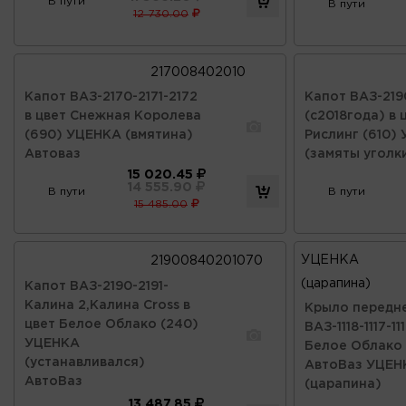
В пути
В пути
12 730.00
217008402010
Капот ВАЗ-2170-2171-2172
Капот ВАЗ-2190
в цвет Снежная Королева
(с2018года) в 
(690) УЦЕНКА (вмятина)
Рислинг (610)
Автоваз
(замяты уголк
15 020.45
14 555.90
В пути
В пути
15 485.00
УЦЕНКА
21900840201070
(царапина)
Капот ВАЗ-2190-2191-
Калина 2,Калина Cross в
Крыло передн
цвет Белое Облако (240)
ВАЗ-1118-1117-11
УЦЕНКА
Белое Облако 
(устанавливался)
АвтоВаз УЦЕН
АвтоВаз
(царапина)
13 487.85