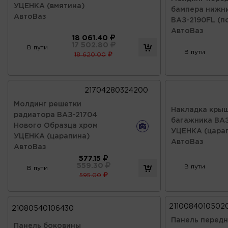
УЦЕНКА (вмятина)
бампера нижн
АвтоВаз
ВАЗ-2190FL (п
АвтоВаз
18 061.40
17 502.80
В пути
В пути
18 620.00
21704280324200
Молдинг решетки
Накладка кры
радиатора ВАЗ-21704
багажника ВАЗ
Нового Образца хром
УЦЕНКА (цара
УЦЕНКА (царапина)
АвтоВаз
АвтоВаз
577.15
559.30
В пути
В пути
595.00
21100840105020
21080540106430
Панель передн
Панель боковины