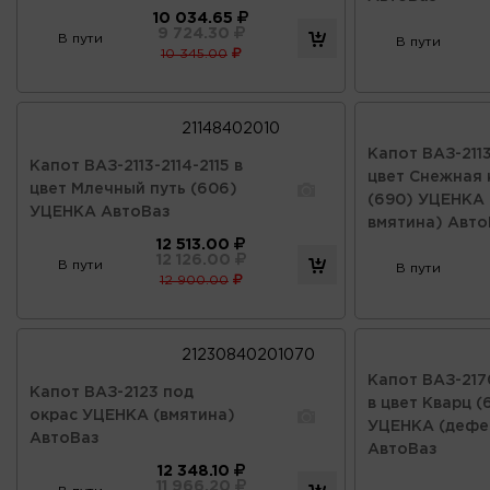
10 034.65
9 724.30
В пути
В пути
10 345.00
21148402010
Капот ВАЗ-2113
Капот ВАЗ-2113-2114-2115 в
цвет Снежная 
цвет Млечный путь (606)
(690) УЦЕНКА 
УЦЕНКА АвтоВаз
вмятина) Авто
12 513.00
12 126.00
В пути
В пути
12 900.00
21230840201070
Капот ВАЗ-2170
Капот ВАЗ-2123 под
в цвет Кварц (
окрас УЦЕНКА (вмятина)
УЦЕНКА (дефе
АвтоВаз
АвтоВаз
12 348.10
11 966.20