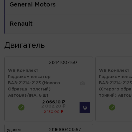
General Motors
Renault
Двигатель
212141007160
WB Комплект
WB Комплект
Гидрокомпенсатор
Гидрокомпенс
ВАЗ-21214-2123 (Нового
ВАЗ-21214-2123
Образца- толстый)
(Старого обра
АвтоВаз/INA, 8 шт
тонкий) АвтоВ
2 066.10
2 002.20
2 130.00
удален
21116100401567