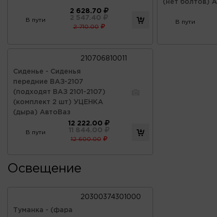
(нет болтов) 
2 628.70
2 547.40
В пути
В пути
2 710.00
210706810011
Сиденье - Сиденья
передние ВАЗ-2107
(подходят ВАЗ 2101-2107)
(комплект 2 шт) УЦЕНКА
(дыра) АвтоВаз
12 222.00
11 844.00
В пути
12 600.00
Освещение
20300374301000
Туманка - (фара