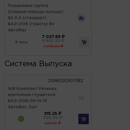
Поршневая группа
(поршня-пальцы-кольца)
82.0 А (стандарт)
ВАЗ-21116 (гранта) 8V
АвтоВаз
7 027.65
6 810.30
В пути
7 245.00
Система Выпуска
21080120307382
WB Комплект Резинка
крепления глушителя
ВАЗ-2108-09-14-15
АвтоВаз, 5шт
315.25
305.50
325.00