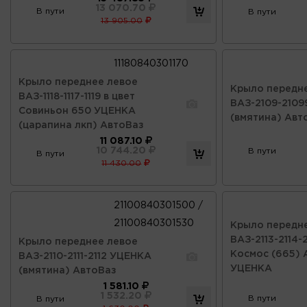
13 070.70
В пути
В пути
13 905.00
11180840301170
Крыло переднее левое
Крыло передн
ВАЗ-1118-1117-1119 в цвет
ВАЗ-2109-210
Совиньон 650 УЦЕНКА
(вмятина) Авт
(царапина лкп) АвтоВаз
11 087.10
10 744.20
В пути
В пути
11 430.00
21100840301500 /
21100840301530
Крыло передн
ВАЗ-2113-2114-2
Крыло переднее левое
Космос (665) 
ВАЗ-2110-2111-2112 УЦЕНКА
УЦЕНКА
(вмятина) АвтоВаз
1 581.10
1 532.20
В пути
В пути