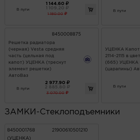
1 144.60
1 109.20
В пути
В пути
1 180.00
8450008875
Решетка радиатора
(черная) Vesta средняя
УЦЕНКА Капот 
часть (цельная под
2114-2115 в цв
капот) УЦЕНКА (треснут
(665) УЦЕНКА
элемент решетки)
(царапины) Ав
АвтоВаз
2 977.90
В пути
2 885.80
В пути
3 070.00
ЗАМКИ-Стеклоподъемники
8450001768
21900610501210
(УЦЕНКА)