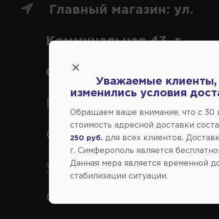
Главный магазин: ул.
Коммунальная 43, г.
Симферополь
Уважаемые клиенты,
изменились условия дост
Переулок Строителей 2А, 
Обращаем ваше внимание, что c 30
стоимость адресной доставки сост
Симферополь
для всех клиентов. Доставк
250 руб.
г. Симферополь является бесплатно
Данная мера является временной д
ул. Федоренко 1В, г.
стабилизации ситуации.
Симферополь