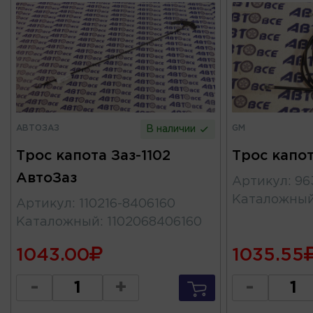
АВТОЗАЗ
GM
В наличии
Трос капота Заз-1102
Трос капот
АвтоЗаз
Артикул
:
96
Каталожны
Артикул
:
110216-8406160
Каталожный
:
1102068406160
1043.00
1035.55
-
+
-