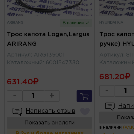
ARIRANG
HYUNDAI KIA
В наличии
Трос капота Logan,Largus
Трос капота
ARIRANG
ручке) HY
Артикул
:
ARG135001
Артикул
:
81
Каталожный
:
6001547330
Каталожны
681.20
631.40
-
-
+
Напи
Написать отзыв
Показ
Показать аналоги
в наличии
(ул.
В 2-х и более магазинах