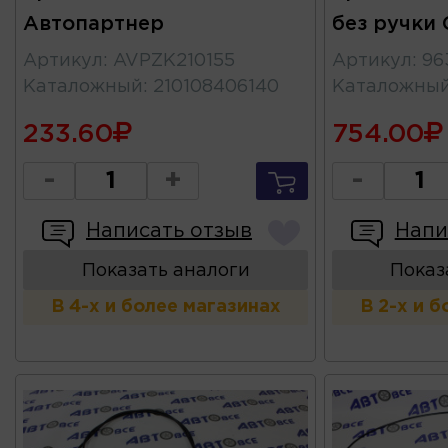
Автопартнер
без ручки
Артикул
:
AVPZK210155
Артикул
:
96
Каталожный
:
210108406140
Каталожны
233.60
754.00
-
+
-
Написать отзыв
Напи
Показать аналоги
Показ
В 4-х и более магазинах
В 2-х и 