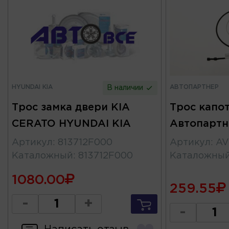
HYUNDAI KIA
АВТОПАРТНЕР
В наличии
Трос замка двери KIA
Трос капо
CERATO HYUNDAI KIA
Автопартн
Артикул
:
813712F000
Артикул
:
AV
Каталожный
:
813712F000
Каталожны
1080.00
259.55
-
+
-