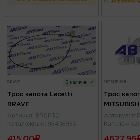
г.Симферополь
BRAVE
MITSUBISHI
В наличии
Трос капота Lacetti
Трос капот
BRAVE
MITSUBISH
Артикул
:
BRCP321
Артикул
:
MR
Каталожный
:
96406953
Каталожны
415.00
4627.96