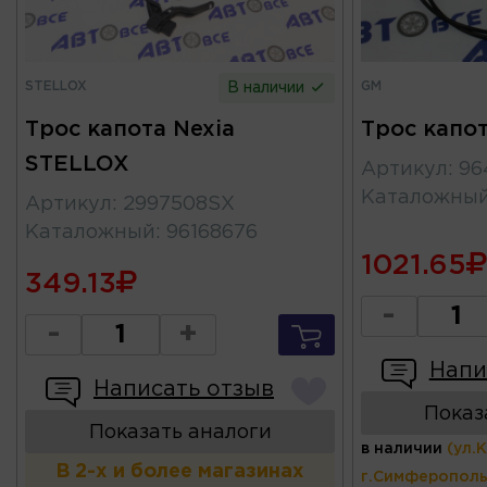
STELLOX
GM
В наличии
Трос капота Nexia
Трос капот
STELLOX
Артикул
:
96
Каталожны
Артикул
:
2997508SX
Каталожный
:
96168676
1021.65
349.13
-
-
+
Напи
Написать отзыв
Показ
Показать аналоги
в наличии
(ул.
В 2-х и более магазинах
г.Симферополь