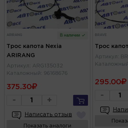
ARIRANG
BRAVE
В наличии
Трос капота Nexia
Трос капо
ARIRANG
Артикул
:
BR
Каталожны
Артикул
:
ARG135032
Каталожный
:
96168676
295.00
375.30
-
-
+
Напи
Написать отзыв
Показ
Показать аналоги