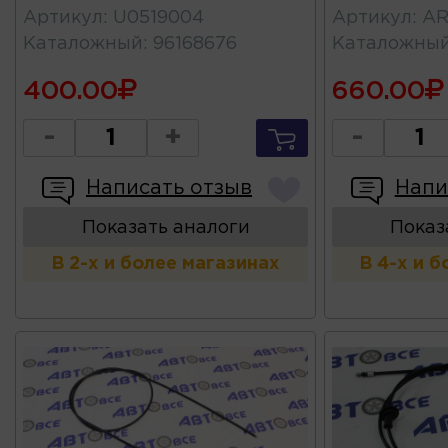
Артикул
:
U0519004
Артикул
:
AR
Каталожный
:
96168676
Каталожны
400.00
660.00
-
+
-
Написать отзыв
Напи
Показать аналоги
Показ
В 2-х и более магазинах
В 4-х и 