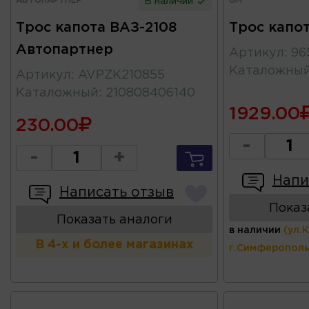
АВТОПАРТНЕР
GM
В наличии
Трос капота ВАЗ-2108
Трос капо
Автопартнер
Артикул
:
96
Каталожны
Артикул
:
AVPZK210855
Каталожный
:
210808406140
1929.00
230.00
-
-
+
Напи
Написать отзыв
Показ
Показать аналоги
в наличии
(ул.
В 4-х и более магазинах
г.Симферополь