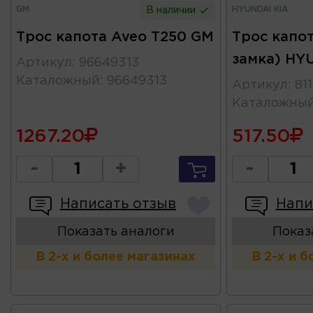
GM
HYUNDAI KIA
В наличии
Трос капота Aveo T250 GM
Трос капот
замка) HY
Артикул
:
96649313
Каталожный
:
96649313
Артикул
:
81
Каталожны
1267.20
517.50
-
+
-
Написать отзыв
Напи
Показать аналоги
Показ
В 2-х и более магазинах
В 2-х и 