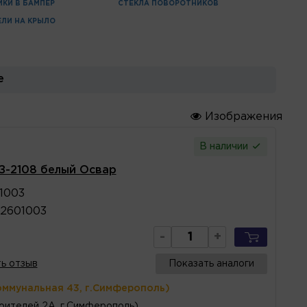
КИ В БАМПЕР
СТЕКЛА ПОВОРОТНИКОВ
ЛИ НА КРЫЛО
е
Изображения
В наличии
З-2108 белый Освар
1003
2601003
-
+
ь отзыв
Показать аналоги
оммунальная 43, г.Симферополь)
оителей 2А, г.Симферополь)