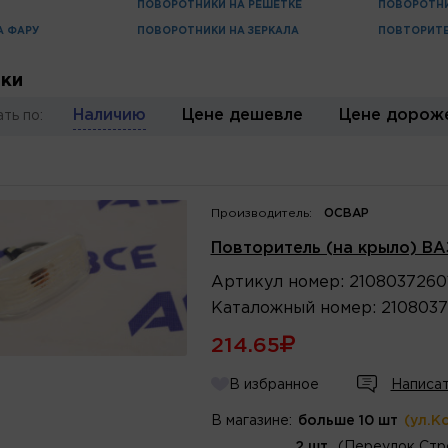
ПОВОРОТНИКИ НА РЕШЕТКЕ
ПОВОРОТНИ
А ФАРУ
ПОВОРОТНИКИ НА ЗЕРКАЛА
ПОВТОРИТЕ
ки
Наличию
Цене дешевле
Цене дорож
ть по:
Производитель:
ОСВАР
Повторитель (на крыло) ВА
Артикул
номер
:
2108037260
Каталожный
номер
:
2108037
214.65
В избранное
Написат
В магазине:
больше 10 шт
(ул.К
2 шт.
(Переулок Стр