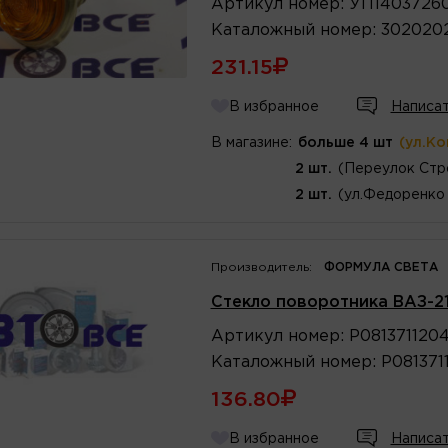
Артикул
номер
:
УП1403726
Каталожный
номер
:
302020
231.15
В избранное
Написат
В магазине:
больше 4 шт
(ул.К
2 шт.
(Переулок Стр
2 шт.
(ул.Федоренко 
Производитель:
ФОРМУЛА СВЕТА
Стекло поворотника ВАЗ-2
Артикул
номер
:
Р081371120
Каталожный
номер
:
Р081371
136.80
В избранное
Написат