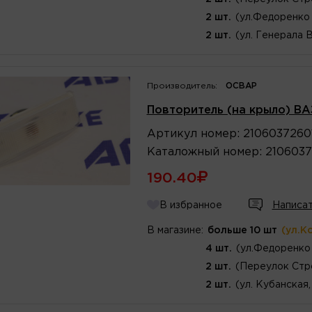
2 шт.
(ул.Федоренко 
2 шт.
(ул. Генерала 
Производитель:
ОСВАР
Повторитель (на крыло) ВА
Артикул
номер
:
2106037260
Каталожный
номер
:
2106037
190.40
В избранное
Написат
В магазине:
больше 10 шт
(ул.К
4 шт.
(ул.Федоренко 
2 шт.
(Переулок Стр
2 шт.
(ул. Кубанская,