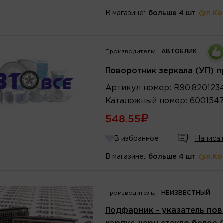
В магазине:
больше 4 шт
(ул.К
Производитель:
АВТОБЛИК
Поворотник зеркала (УП) 
Артикул
номер
:
R90.820123
Каталожный
номер
:
600154
548.55
В избранное
Написат
В магазине:
больше 4 шт
(ул.К
Производитель:
НЕИЗВЕСТНЫЙ
Подфарник - указатель пов