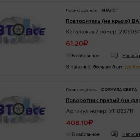
Производитель:
АНАЛОГ
Повторитель (на крыло) ВА
Каталожный
номер
:
2106037
61.20
В избранное
Написат
В магазине:
больше 8 шт
(ул.Ко
Производитель:
ФОРМУЛА СВЕТА
Поворотник правый (на фа
Артикул
номер
:
УП083711
408.10
В избранное
Написат