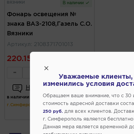
ВЯЗНИКИ
В наличии
Фонарь освещения №
знака ВАЗ-2108,Газель С.О.
Вязники
Артикул
:
2108371701013
220.15
-
+
Уважаемые клиенты,
изменились условия дост
Написать отзыв
Обращаем ваше внимание, что c 30
в наличии
(ул.Коммунальная 43,
стоимость адресной доставки сост
г.Симферополь)
для всех клиентов. Доставк
250 руб.
г. Симферополь является бесплатно
Данная мера является временной д