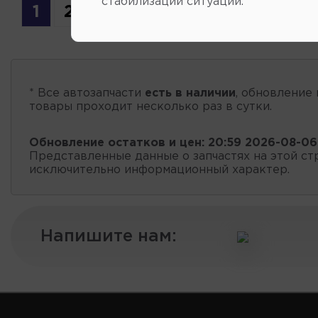
стабилизации ситуации.
1
2
3
* Все автозапчасти
есть в наличии
, обновление 
товары проходит несколько раз в сутки.
Обновление остатков и цен:
20:59 2026-08-06
Представленные данные о запчастях на этой ст
исключительно информационный характер.
Напишите нам: