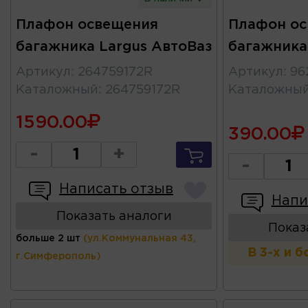
Плафон освещения
Плафон о
багажника Largus АвтоВаз
багажника
Артикул
:
264759172R
Артикул
:
96
Каталожный
:
264759172R
Каталожны
1590.00
390.00
-
+
-
Написать отзыв
Напи
Показать аналоги
Показ
больше 2 шт
(ул.Коммунальная 43,
В 3-х и 
г.Симферополь)