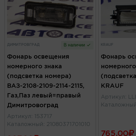
ДИМИТРОВГРАД
KRAUF
В наличии
Фонарь освещения
Фонарь ос
номерного знака
номерного
(подсветка номера)
(подсветк
ВАЗ-2108-2109-2114-2115,
KRAUF
Газ,Паз левый=правый
Артикул
:
LL
Димитровоград
Каталожны
Артикул
:
153717
Каталожный
:
21080371701010
765.00