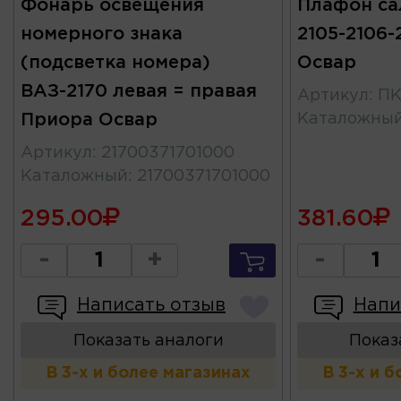
Фонарь освещения
Плафон са
номерного знака
2105-2106-
(подсветка номера)
Освар
ВАЗ-2170 левая = правая
Артикул
:
ПК
Приора Освар
Каталожны
Артикул
:
21700371701000
Каталожный
:
21700371701000
295.00
381.60
-
+
-
Написать отзыв
Напи
Показать аналоги
Показ
В 3-х и более магазинах
В 3-х и 