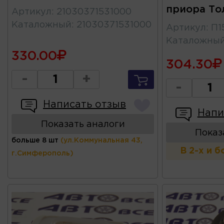
приора То
Артикул
:
21030371531000
Каталожный
:
21030371531000
Артикул
:
П1
Каталожны
330.00
304.30
-
+
-
Написать отзыв
Напи
Показать аналоги
Показ
больше 8 шт
(ул.Коммунальная 43,
В 2-х и 
г.Симферополь)