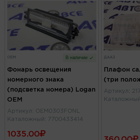
OEM
ДААЗ
В наличии
Фонарь освещения
Плафон са
номерного знака
(три поло
(подсветка номера) Logan
Артикул
:
21
OEM
Каталожны
Артикул
:
OEM0303FONL
Каталожный
:
7700433414
1035.00
360.00