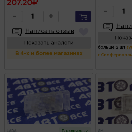
207.20
-
-
+
Напи
Написать отзыв
Показ
Показать аналоги
больше 2 шт
(у
В 4-х и более магазинах
г.Симферополь
LADA
GM
В наличии