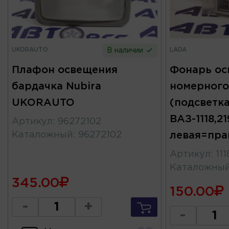
UKORAUTO
LADA
В наличии
Плафон освещения
Фонарь ос
бардачка Nubira
номерного
UKORAUTO
(подсветк
ВАЗ-1118,2
Артикул
:
96272102
Каталожный
:
96272102
левая=пра
Артикул
:
11
Каталожны
345.00
150.00
-
+
-