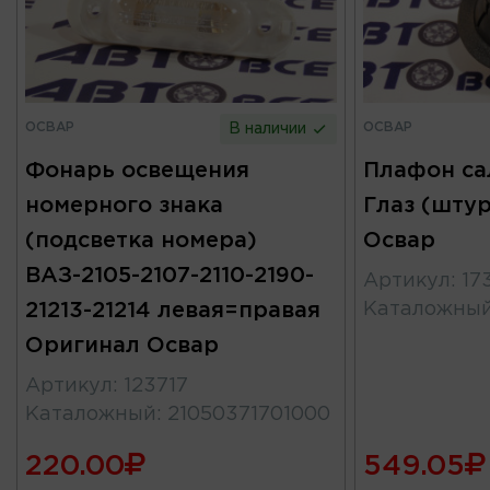
ОСВАР
ОСВАР
В наличии
Фонарь освещения
Плафон са
номерного знака
Глаз (шту
(подсветка номера)
Освар
ВАЗ-2105-2107-2110-2190-
Артикул
:
17
21213-21214 левая=правая
Каталожны
Оригинал Освар
Артикул
:
123717
Каталожный
:
21050371701000
220.00
549.05