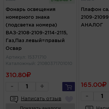
В наличии
Фонарь освещения
Плафон са
номерного знака
2109-21099
(подсветка номера)
АНАЛОГ
ВАЗ-2108-2109-2114-2115,
Газ,Паз левый=правый
Освар
Артикул
:
15371710
Каталожный
:
21080371701010
310.80
165.00
-
+
-
Написать отзыв
Напи
Показать аналоги