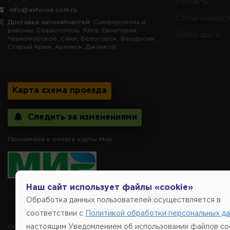
Контакты
info@avtovse.com.ru
Статьи и новост
Доставка автозапчастей
, Симферополь и
районы, Севастополь, Ялта, Евпатория,
Выбор цвета
Черноморское, Саки, Белогорск, Феодосия,
Старый Крым, Армянск, Джанкой.
Карта схема проезда
Следить за изменениями
Принимаем к оплате карты Мир.
Наш сайт использует файлы «cookie»
Обработка данных пользователей осуществляется в
Copyright @2014-
соответствии с
Политикой обработки персональных д
Обращаем внимание, указание ТОВАРНЫХ ЗНАКОВ (наименований 
настоящим Уведомлением об использовании файлов coo