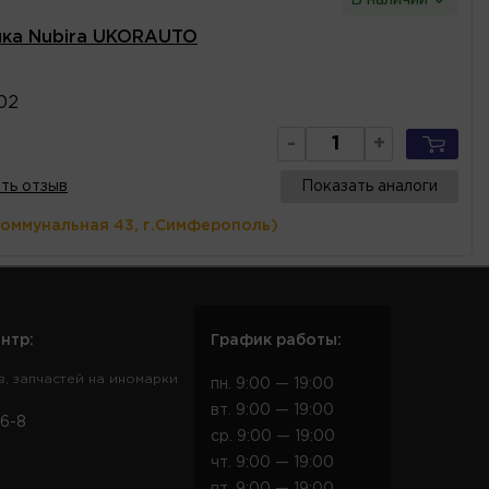
чка Nubira UKORAUTO
02
-
+
ть отзыв
Показать аналоги
Коммунальная 43, г.Симферополь)
нтр:
График работы:
в, запчастей на иномарки
пн. 9:00 — 19:00
вт. 9:00 — 19:00
6-8
ср. 9:00 — 19:00
чт. 9:00 — 19:00
пт. 9:00 — 19:00