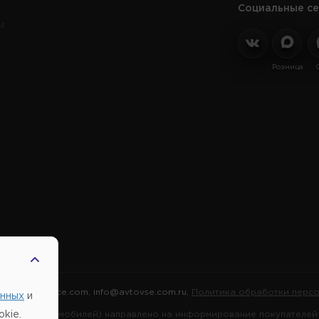
Социальные се
и
Розница
2026 |
Автовсе.com
,
info@avtovse.com.ru
,
Политика обработки персо
анных
и
марок автомобилей) направлено на информирование покупателей о
kie.