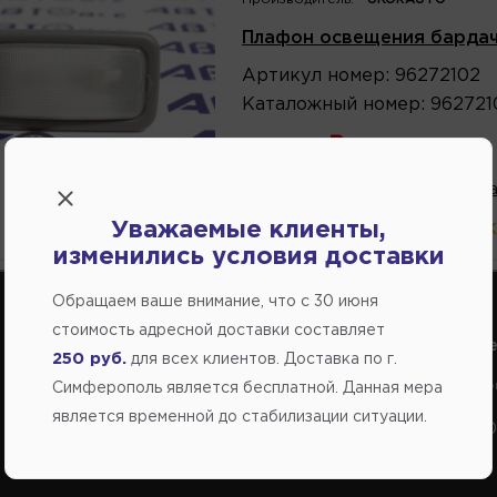
Плафон освещения барда
Артикул
номер
:
96272102
Каталожный
номер
:
962721
345.00
В избранное
Написа
Уважаемые клиенты,
В магазине:
больше 10 шт
(ул.
изменились условия доставки
Обращаем ваше внимание, что c 30 июня
стоимость адресной доставки составляет
Справочный центр:
Справочный це
250 руб.
для всех клиентов. Доставка по г.
Продажа запчастей на отечественные авто
Заказ шин, диско
Симферополь является бесплатной. Данная мера
является временной до стабилизации ситуации.
+7(978) 206-206-5
+7(978) 206-20