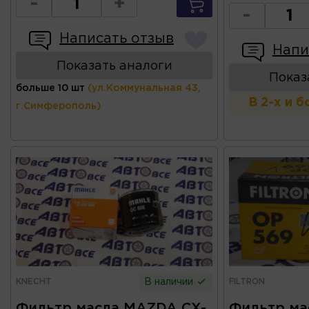
-
+
-
Написать отзыв
Напи
Показать аналоги
Показ
больше 10 шт
(ул.Коммунальная 43,
В 2-х и 
г.Симферополь)
KNECHT
FILTRON
В наличии
Фильтр масла MAZDA CX-
Фильтр ма