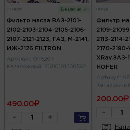
FILTRON
HOFER
В наличии
Фильтр масла ВАЗ-2101-
Фильтр ма
2102-2103-2104-2105-2106-
2109-21099-
2107-2121-2123, ГАЗ, М-2141,
2113-2114-21
ИЖ-2126 FILTRON
2170-2190-
XRay,ЗАЗ-1
Артикул
:
OP520T
Каталожный
:
21010101200582
HOFER
Артикул
:
HF
Каталожны
200.00
490.00
-
-
+
Напи