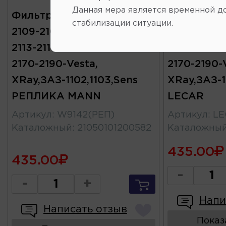
Данная мера является временной д
Фильтр масла ВАЗ-2108-
Фильтр ма
стабилизации ситуации.
2109-21099-2110-2111-2112-
2109-21099-
2113-2114-2115-1117-1118-1119-
2113-2114-21
2170-2190-Vesta,
2170-2190-
XRay,ЗАЗ-1102,1103,Sens
XRay,ЗАЗ-1
РЕПЛИКА MANN
LECAR
Артикул
:
W9142(РЕП)
Артикул
:
LE
Каталожный
:
21050101200582
Каталожны
435.00
435.00
-
-
+
Напи
Написать отзыв
Показ