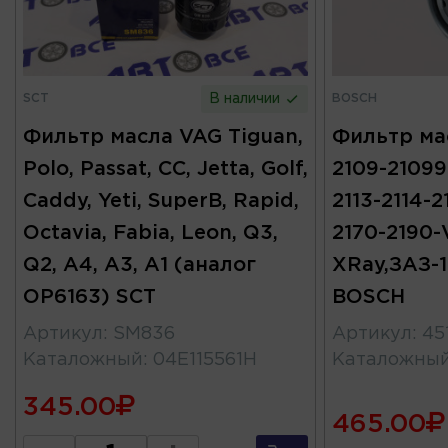
SCT
BOSCH
В наличии
Фильтр масла VAG Tiguan,
Фильтр ма
Polo, Passat, CC, Jetta, Golf,
2109-21099-
Caddy, Yeti, SuperB, Rapid,
2113-2114-21
Octavia, Fabia, Leon, Q3,
2170-2190-
Q2, A4, A3, A1 (аналог
XRay,ЗАЗ-1
OP6163) SCT
BOSCH
Артикул
:
SM836
Артикул
:
45
Каталожный
:
04E115561H
Каталожны
345.00
465.00