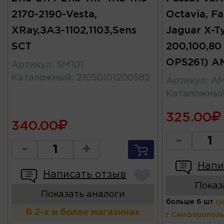
2170-2190-Vesta,
Octavia, Fa
XRay,ЗАЗ-1102,1103,Sens
Jaguar X-Ty
SCT
200,100,80
OP5261) A
Артикул
:
SM101
Каталожный
:
21050101200582
Артикул
:
AM
Каталожны
325.00
340.00
-
-
+
Напи
Написать отзыв
Показ
Показать аналоги
больше 6 шт
(у
В 2-х и более магазинах
г.Симферополь