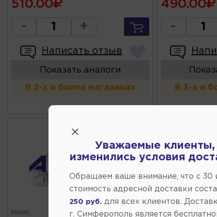
510.00
490.00
-
+
-
Написать отзыв
Напи
Показать аналоги
Показ
В 2-х и более магазинах
В 3-х и 
Уважаемые клиенты,
изменились условия дост
Обращаем ваше внимание, что c 30
стоимость адресной доставки сост
для всех клиентов. Доставк
250 руб.
MANN
LECAR
В наличии
г. Симферополь является бесплатно