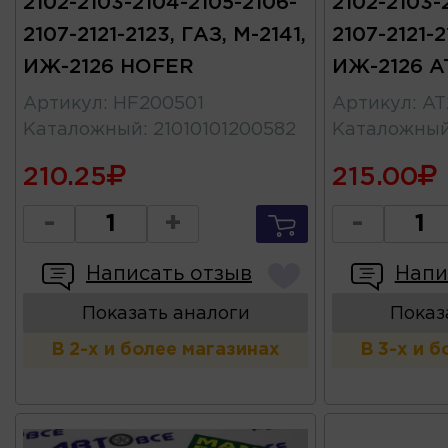
2102-2103-2104-2105-2106-
2102-2103-
2107-2121-2123, ГАЗ, М-2141,
2107-2121-2
ИЖ-2126 HOFER
ИЖ-2126 A
Артикул
:
HF200501
Артикул
:
AT
Каталожный
:
21010101200582
Каталожны
210.25
215.00
-
+
-
Написать отзыв
Напи
Показать аналоги
Показ
В 2-х и более магазинах
В 3-х и 