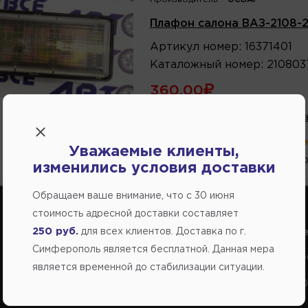
Плафон салона ВАЗ-2108-2
Артикул
номер
:
16371401
Каталожный
номер
:
210803
360.00
В избранное
Написа
В магазине:
в наличии
(ул.Ком
Уважаемые клиенты,
1 шт.
(Переулок Стр
изменились условия доставки
Обращаем ваше внимание, что c 30 июня
стоимость адресной доставки составляет
250 руб.
для всех клиентов. Доставка по г.
Справочный центр:
Справочный це
Симферополь является бесплатной. Данная мера
Продажа запчастей на отечественные авто
Заказ шин, диско
является временной до стабилизации ситуации.
+7(978) 206-206-5
+7(978) 206-20