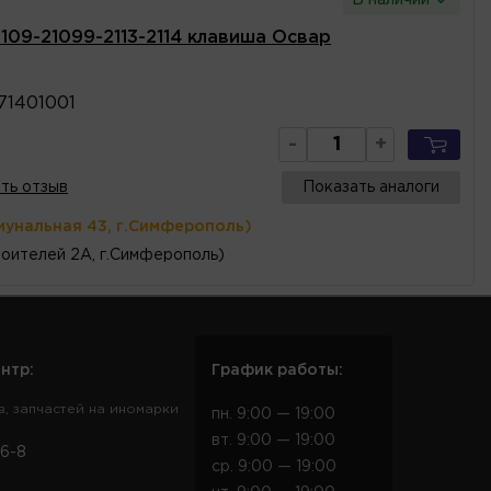
109-21099-2113-2114 клавиша Освар
71401001
-
+
ть отзыв
Показать аналоги
мунальная 43, г.Симферополь)
оителей 2А, г.Симферополь)
нтр:
График работы:
в, запчастей на иномарки
пн. 9:00 — 19:00
вт. 9:00 — 19:00
6-8
ср. 9:00 — 19:00