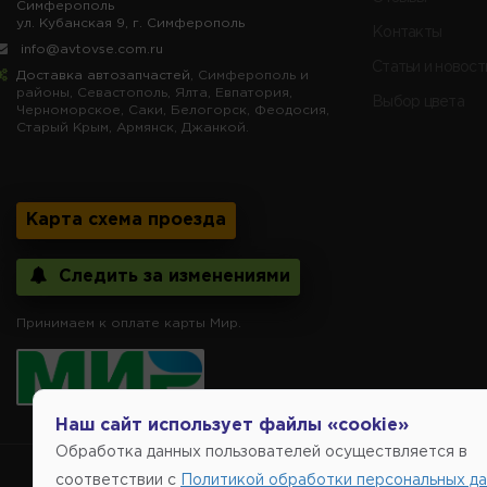
Симферополь
ул. Кубанская 9, г. Симферополь
Контакты
info@avtovse.com.ru
Статьи и новост
Доставка автозапчастей
, Симферополь и
районы, Севастополь, Ялта, Евпатория,
Выбор цвета
Черноморское, Саки, Белогорск, Феодосия,
Старый Крым, Армянск, Джанкой.
Карта схема проезда
Следить за изменениями
Принимаем к оплате карты Мир.
Наш сайт использует файлы «cookie»
Обработка данных пользователей осуществляется в
Copyright @2014-
соответствии с
Политикой обработки персональных д