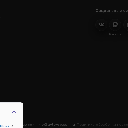
Социальные се
и
Розница
2026 |
Автовсе.com
,
info@avtovse.com.ru
,
Политика обработки персо
анных
и