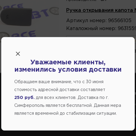
Ручка открывания капота 
Артикул
номер
:
96566105
Каталожный
номер
:
963155
Напомнить о поступлении
В избранное
Написа
Уважаемые клиенты,
ожидается
изменились условия доставки
Обращаем ваше внимание, что c 30 июня
стоимость адресной доставки составляет
Справочный центр:
Справочный це
250 руб.
для всех клиентов. Доставка по г.
Продажа запчастей на отечественные авто
Заказ шин, диско
Симферополь является бесплатной. Данная мера
является временной до стабилизации ситуации.
+7(978) 206-206-5
+7(978) 206-20