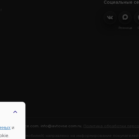
Социальные се
и
Розница
2026 |
Автовсе.com
,
info@avtovse.com.ru
,
Политика обработки персо
анных
и
марок автомобилей) направлено на информирование покупателей о
kie.