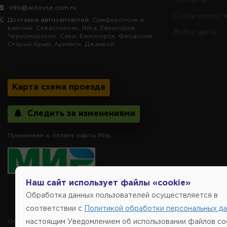
info@avtovse.com.ru
Статьи и новост
Доставка автозапчастей
, Симферополь и
районы, Севастополь, Ялта, Евпатория,
Выбор цвета
Черноморское, Саки, Белогорск, Феодосия,
Старый Крым, Армянск, Джанкой.
Карта схема проезда
Следить за изменениями
Принимаем к оплате карты Мир.
Наш сайт использует файлы «cookie»
Обработка данных пользователей осуществляется в
Copyright @2014-
соответствии с
Политикой обработки персональных д
Обращаем внимание, указание ТОВАРНЫХ ЗНАКОВ (наименований 
настоящим Уведомлением об использовании файлов coo